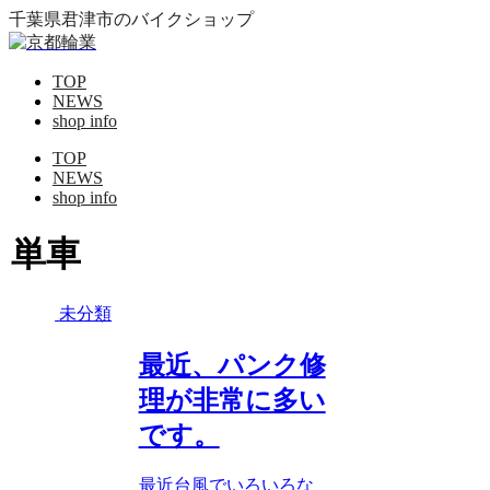
千葉県君津市のバイクショップ
TOP
NEWS
shop info
TOP
NEWS
shop info
単車
未分類
最近、パンク修
理が非常に多い
です。
最近台風でいろいろな