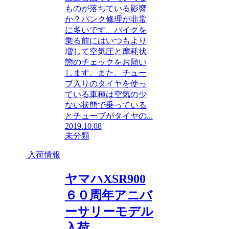
ものが落ちている影響
か？パンク修理が非常
に多いです。バイクを
乗る前にはいつもより
増して空気圧と摩耗状
態のチェックをお願い
します。また、チュー
ブ入りのタイヤを使っ
ている車種は空気の少
ない状態で乗っている
とチューブがタイヤの...
2019.10.08
未分類
入荷情報
ヤマハXSR900
６０周年アニバ
ーサリーモデル
入荷