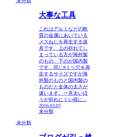
未分類
大事な工具
これはアルミなどの軟
質の金属にあいている
メスねじを再生する道
具です。上の折れてし
まっている方が海外製
のもの、下のが国内製
です。同じ8ミリ穴を再
生するサイズですが海
外製のものと国内製の
ものだと全体の太さが
違います。一見太いほ
うが折れにくい様に...
2016.03.07
未分類
未分類