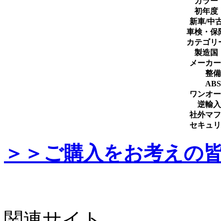
カラー
初年度
新車/中
車検・保
カテゴリ
製造国
メーカー
整備
ABS
ワンオー
逆輸入
社外マフ
セキュリ
＞＞ご購入をお考えの
関連サイト