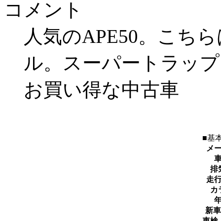
コメント
人気のAPE50。こち
ル。スーパートラップ
お買い得な中古車
■基
メ
排
走
カ
新車
車検