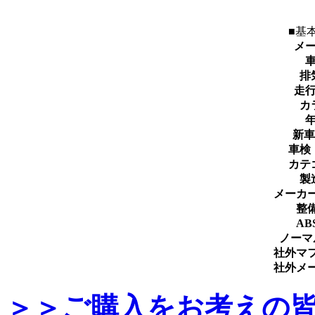
■基
メ
排
走
カ
新車
車検
カテ
製
メーカ
整
AB
ノーマ
社外マ
社外メ
＞＞ご購入をお考えの