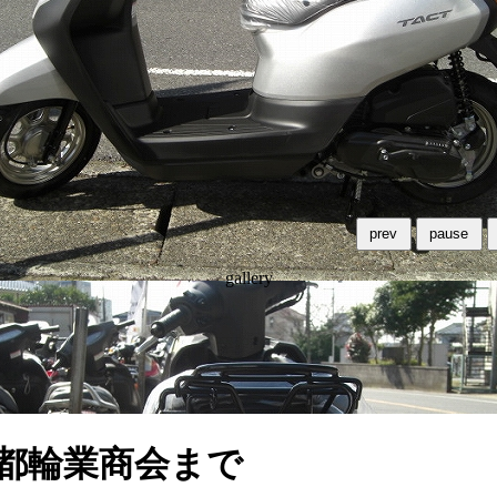
prev
pause
gallery
都輪業商会まで