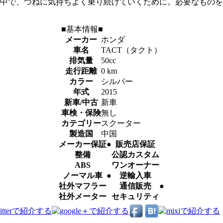
中で、つねに気持ちよく乗り続けていくために。必要なものを
■基本情報■
メーカー
ホンダ
車名
TACT（タクト）
排気量
50cc
走行距離
0 km
カラー
シルバー
年式
2015
新車/中古
新車
車検・保険
無し
カテゴリー
スクーター
製造国
中国
メーカー保証
●
販売店保証
整備
公認カスタム
ABS
ワンオーナー
ノーマル車
●
逆輸入車
社外マフラー
通信販売
●
社外メーター
セキュリティ